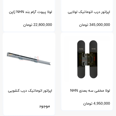
اپراتور درب اتوماتیک لولایی
لولا پیوت آرام بند NHN ژاپن
Micom Smart Swing SW800
مدل سبک PDC
345,000,000
تومان
22,800,000
تومان
لولا مخفی سه بعدی NHN
اپراتور اتوماتیک درب کشویی
ژاپن
مغناطیسی مدل MM ژاپن
4,950,000
تومان
موجود