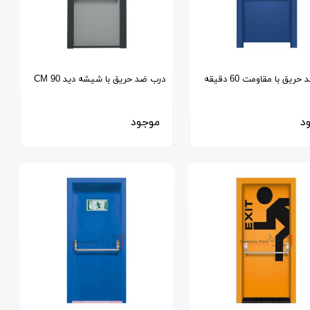
ریق با مقاومت 60 دقیقه
درب ضد حریق با شیشه دید 90 CM
د
موجود