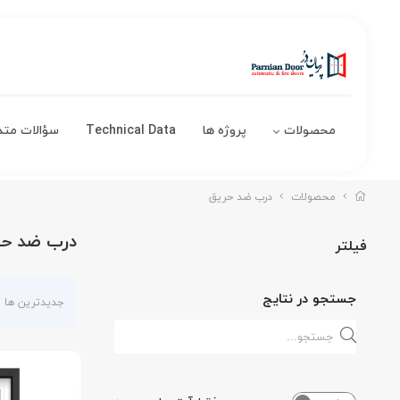
محصولات
پروژه ها
Technical Data
سؤالات متد
محصولات
درب ضد حریق
درب ضد حری
فیلتر
جستجو در نتایج
جدیدترین ها