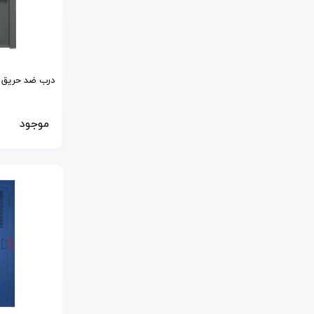
Rockwool
موجود