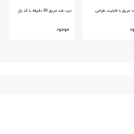
 حریق با قابلیت طراحی
درب ضد حریق 90 دقیقه با کد رال
ی
RAL 5000-26
د
موجود