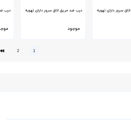
اق سرور دارای تهویه
درب ضد حریق اتاق سرور دارای تهویه
درب ضد
درب
در قسمت پایین درب
سفارش
موجود
موجو
2
1