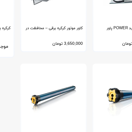
اور
کاور موتور کرکره برقی – محافظت در
کرکره برق
برابر آب، آفتاب و گردوغبار
ومان
3,650,000
تومان
موجو