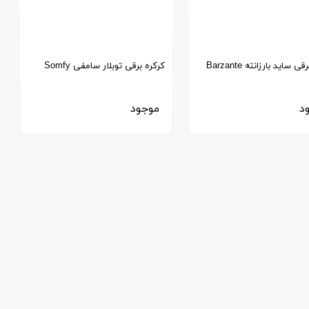
ی ساید بارزانته Barzante
کرکره برقی توبلار سامفی Somfy
مدل RDO 50 CSI
د
موجود