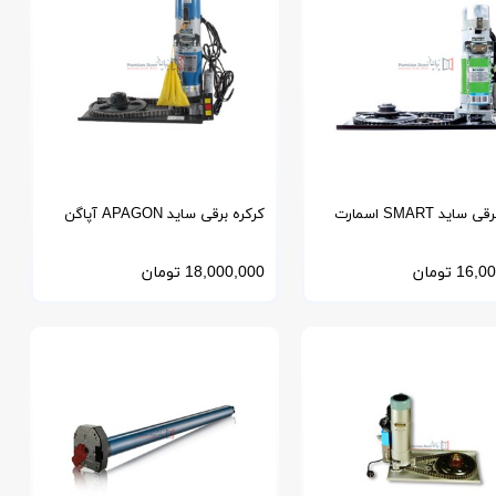
ساید SMART اسمارت
کرکره برقی ساید APAGON آپاگن
16,00
تومان
18,000,000
تومان