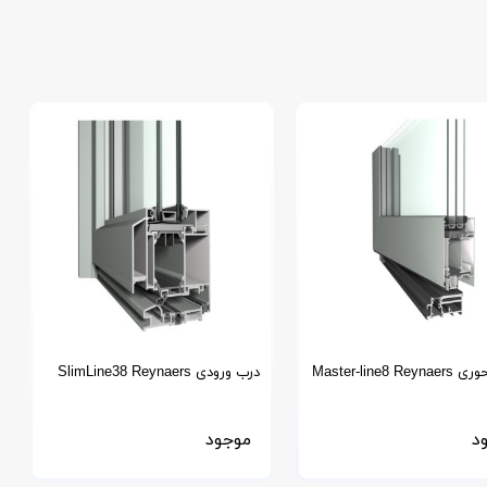
Master-line8 R
درب ورودی SlimLine38 Reynaers
د
موجود