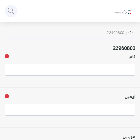
22960800
22960800
نام
ایمیل
موبایل