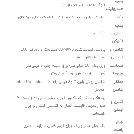
پمپ
آروفن ۱۸۰ بار (ساخت ایران)
هیدرولیک
جک
ساخت ایران با سیلندر، شافت و قطعات داخلی ترکیه‌ای
پمپ
دستی و
ترکیه‌ای
قفل‌کن
شاسی و
پروفیل تقویت‌شده 3×40×60 میلی‌متر و ناودانی 100
ناودانی
میلی‌متر تقویت‌شده
ضخامت
ورق بدنه: 10 میلی‌متر؛ ورق سینه جلو: 5 میلی‌متر
ورق‌ها
(قوس‌دار)؛ پوشش دور: 2 میلی‌متر
عملگر
شاسی بوش باون ۳ وضعیتی (Start Up – Stop – Start
شاسی
Down)
برد الکترونیک، کنتاکتور، فیوز، چشم خطی (قبل/بعد)، ۲
کنترل و
عدد ریموت، قابلیت اتصال به اکسس کنترل و چراغ
ایمنی
راهنمایی
چراغ
یک چراغ سبز و یک چراغ قرمز لامپی با پایه ۳ متری
راهنما