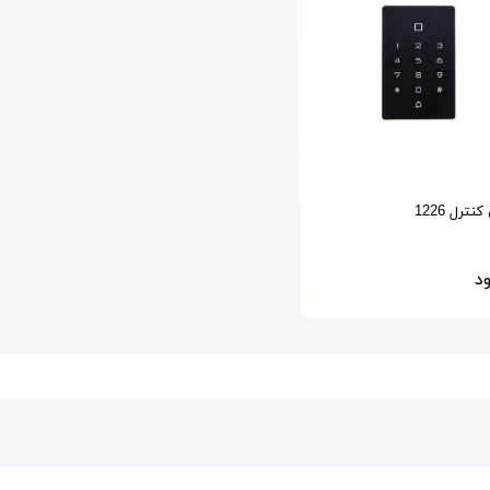
رل 1226
د