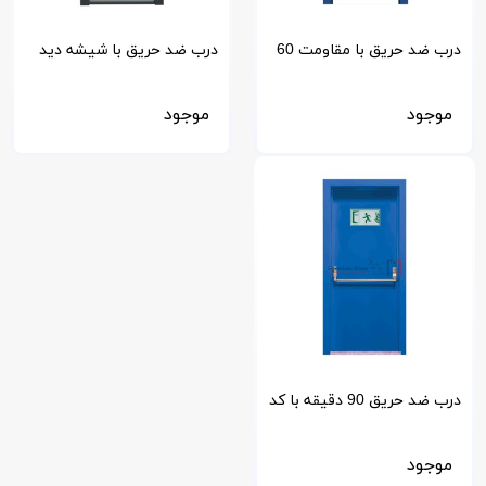
درب ضد حریق با مقاومت 60
درب ضد حریق با شیشه دید
دقیقه
90 CM
موجود
موجود
درب ضد حریق 90 دقیقه با کد
رال RAL 5000-26
موجود