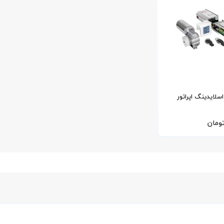
سلایدینگ اپراتور
ومان