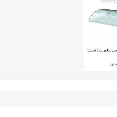
شه کرو ۱۰ میل سکوریت | شیشه
 دودی، شفاف)
مان