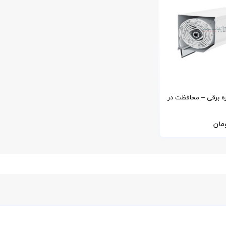
ره برقی – محافظت در
 و گردوغبار
مان