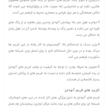
2-زیبایی و تنوع رنگ: فریم های آنادایز در رنگ های متنوعی همچون
طلایی، نقره ای و شامپاینی (به صورت مات و براق)عرضه می شوند که
امکان هماهنگی با هر نوع طراحی و معماری محیط را فراهم می کنند.
3-دوام و طول عمر بالا: پوشش آنودایز چندین برابر مقاوم تر از رنگ های
کوره ای می باشد و تغییر رنگ یا پوسته پوسته شدن آن در طول زمان
به حداقل می رسد.
4-وزن سبک و استحکام بالا: آلومینیوم به کار رفته در این فریم ها
سبک بوده و در عین حال استحکام لازم را برای تحمل وزن شیشه های
سکوریت فراهم می کند.
5-مقرون به صرفه بودن: با توجه به کیفیت و دوام، فریم های آنودایز
در رده قیمتی متوسط قرار دارند و نسبت به فریم های با روکش استیل
بسیار اقتصادی تر هستند.
کاربرد های فریم آنودایز
فریم های آنودایز به دلیل ویژگی های ذکر شده، در درب های اتوماتیک
شیشه ای برای مکان های پر تردد مانند مراکز تجاری، بیمارستان ها، هتل