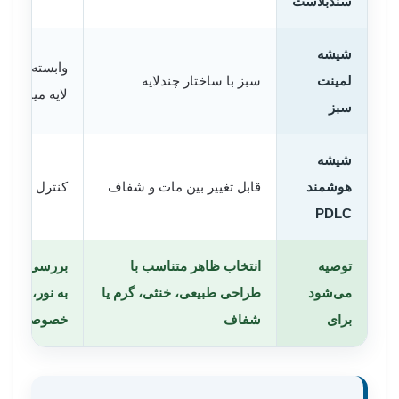
سندبلاست
شیشه
وابسته به ت
لمینت
سبز با ساختار چندلایه
لایه میانی
سبز
شیشه
هوشمند
قابل تغییر بین مات و شفاف
کنترل دید با 
PDLC
توصیه
انتخاب ظاهر متناسب با
بررسی نیاز و
می‌شود
طراحی طبیعی، خنثی، گرم یا
به نور، دید یا
برای
شفاف
خصوصی