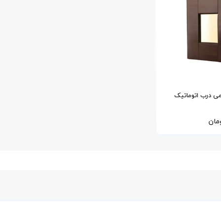
می درب اتوماتیک
 با کیفیت 6063
مان