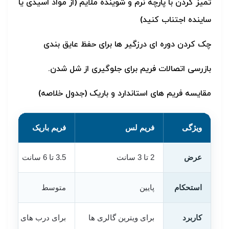
تمیز کردن با پارچه نرم و شوینده ملایم (از مواد اسیدی یا
ساینده اجتناب کنید)
چک کردن دوره ای درزگیر ها برای حفظ عایق بندی
بازرسی اتصالات فریم برای جلوگیری از شل شدن.
مقایسه فریم های استاندارد و باریک (جدول خلاصه)
ویژگی
فریم لس
فریم باریک
عرض
2 تا 3 سانت
3.5 تا 6 سانت
استحکام
پایین
متوسط
کاربرد
برای ویترین گالری ها
برای درب های فروش