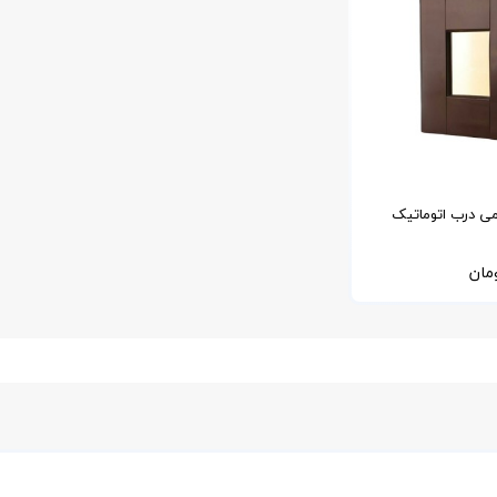
می درب اتوماتیک
 با کیفیت 6063
مان