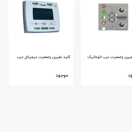
عیین وضعیت درب اتوماتیک
کلید تعیین وضعیت دیجیتال درب
س سوئیس
اتوماتیک لابل
د
موجود