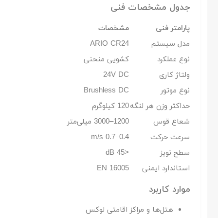
جدول مشخصات فنی
پارامتر فنی
مشخصات
مدل سیستم
ARIO CR24
نوع عملکرد
کشویی منحنی
ولتاژ کاری
24V DC
نوع موتور
Brushless DC
حداکثر وزن هر لنگه
120 کیلوگرم
شعاع قوس
1200–3000 میلی‌متر
سرعت حرکت
0.4–0.7 m/s
سطح نویز
<45 dB
استاندارد ایمنی
EN 16005
موارد کاربرد
هتل‌ها و مراکز اقامتی لوکس