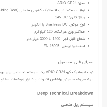
مدل:
ARIO CR24
نوع سیستم:
درب اتوماتیک کشویی منحنی (Curved Sliding Door)
ولتاژ کاری:
24V DC
نوع موتور:
Brushless DC با انکودر
حداکثر وزن هر لنگه:
120 کیلوگرم
شعاع قابل اجرا:
1200 تا 3000 میلی‌متر
استاندارد ایمنی:
EN 16005
معرفی فنی محصول
درب اتوماتیک کرو ARIO CR24 یک سی
مهندسی‌شده، موتور براشلس 24 ولت و کنترلر هوشمند، عملکردی پایدار و ایمن را تضمین می‌کند.
Deep Technical Breakdown
سیستم ریل منحنی