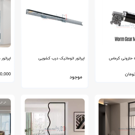
ه حلزونی کرماس
اپراتور اتوماتیک درب کشویی
اپراتور
مغناطیسی مدل MM ژاپن
مدل NSC ژاپن
ومان
0,000
موجود