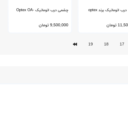
چشمی درب اتوماتیک برند optex
چشمی درب اتوماتیک Optex OA-
AIR-SL
4500S(E)
11,50
تومان
9,500,000
تومان
19
18
17