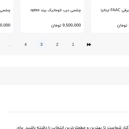
درب اتوماتیک برقی FAAC ایتالیا
چشمی درب اتوماتیک برند optex
ژاپن مدل OA-6500S T
ژاپن مدل IDE 2
تومان
9,500,000
تومان
0,000
...
4
3
2
1
کنار شماست تا بهترین و مطمئن‌ترین انتخاب را داشته باشید. برای