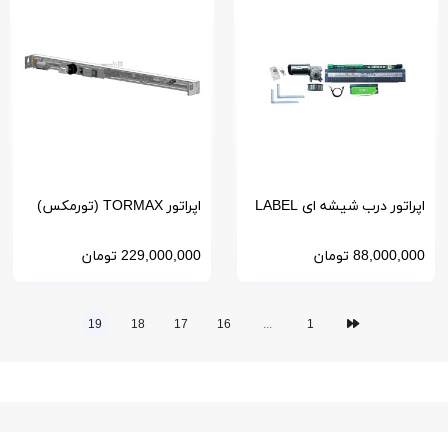
اپراتور درب شیشه ای LABEL
اپراتور TORMAX (تورمکس)
ایتالیا-لابل مدل Evolus
سوئیس مدل WinDrive
88,000,000
تومان
229,000,000
تومان
19
18
17
16
...
1