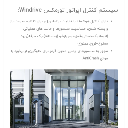
سیستم کنترل اپراتور تورمکس Windrive:
دارای کنترل هوشمند با قابلیت برنامه ریزی برای تنظیم سرعت باز
و بسته شدن، حساسیت سنسورها و حالت های عملیاتی
(اتوماتیک،دستی،قفل،نیم بازشو (زمستانه)،یک طرفه(ورود
ممنوع-خروج ممنوع)
مجهز به سنسورهای ایمنی مادون قرمز برای جلوگیری از برخورد با
موانع AntiCrash