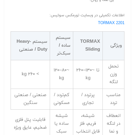
اطلاعات تکمیلی در وبسایت تورمکس سوئیس:
TORMAX 2201
سیستم
TORMAX
سیستم Heavy-
ویژگی
ساده /
Sliding
Duty / صنعتی
سبک‌تر
تحمل
تا ~۱۳۰–۲۶۰
~۸۰–۱۲۰
وزن
> ۲۶۰ kg
kg
kg
لنگه
مناسب
پرتردد /
کم‌تردد /
صنعتی / صنعتی
تردد
تجاری
مسکونی
سنگین
انعطاف
شیشه،
شیشه
قابلیت پنل فلزی
در لنگه
فریم، فلز
ساده یا
ضخیم، عایق ویژه
و نما
قابل انتخاب
سبک