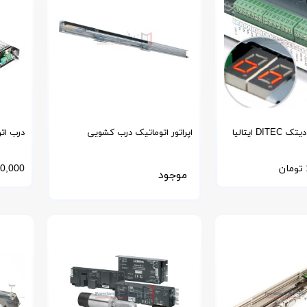
D ایتالیا
اپراتور اتوماتیک درب کشویی
مغناطیسی مدل MM ژاپن
همراه LCD
تومان
0,000
موجود