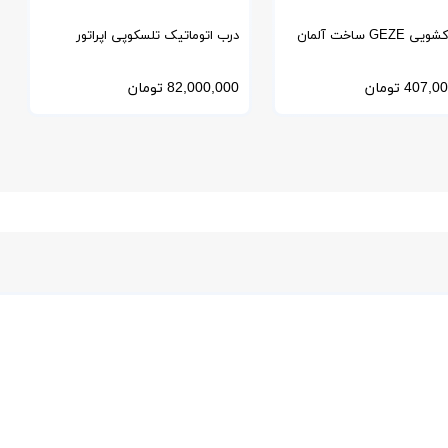
اپراتور کشویی GEZE ساخت آلمان
درب اتوماتیک تلسکوپی اپراتور
ARIO-آریو
407,00
تومان
82,000,000
تومان