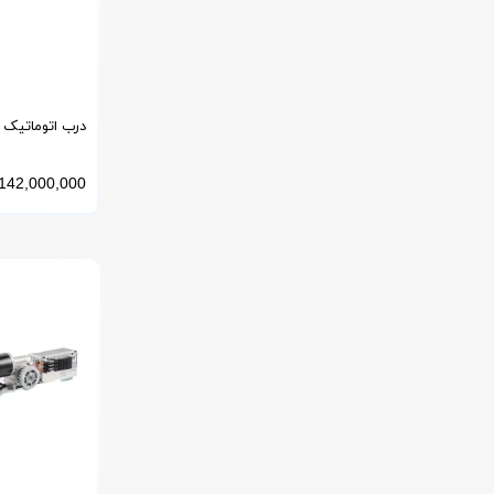
درب اتوماتیک 
ERREKA اسپانیا مدل Ertain4
142,000,000