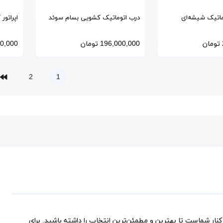
وماتیک شیشه‌ای
درب اتوماتیک کشویی بسام سوئد
مدل SL100
مدل EcDrive با موتور دانکر
تومان
196,000,000
تومان
0,000
2
1
کنار شماست تا بهترین و مطمئن‌ترین انتخاب را داشته باشید. برای