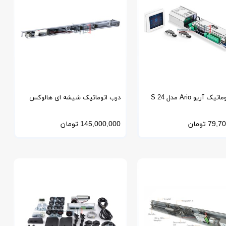
درب اتوماتیک آریو Ario مدل S 24
درب اتوماتیک شیشه ای هالوکس
Holux
79,70
تومان
145,000,000
تومان