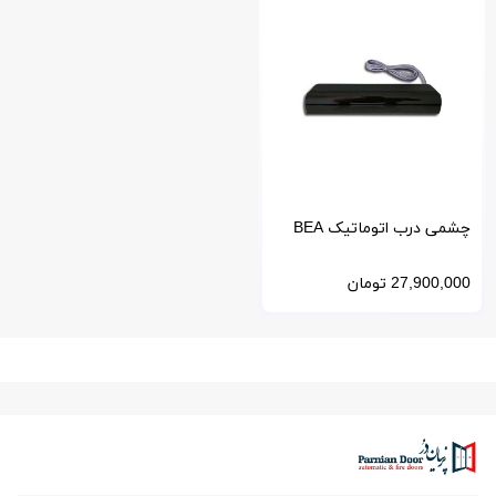
چشمی درب اتوماتیک BEA
بلژیک مدل Zen و Zen Safe
27,900,000
تومان