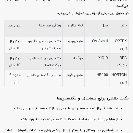
می‌کنند.
در جدول زیر برخی از بهترین مدل‌ها را می‌بینید:
برند
مدل
نوع فناوری
ویژگی ضد خطا
طول عمر
OPTEX
OA-Axis II
مایکروویو
تشخیص حضور دقیق،
بیش از
ژاپن
ضد تابش نور.
10 سال
BEA
IXIO-D
دوگانه
تشخیص چند سطحی
بیش از
بلژیک
حرکت انسان.
10 سال
HORTON
HR100
مادون قرمز
مناسب فضاهای داخلی
حدود 6
ژاپن
سال
نکات طلایی برای نصاب‌ها و تکنسین‌ها
همیشه قبل از نصب، مسیر نور طبیعی و بازتاب سطوح را بررسی کنید.
از شابلون تنظیم زاویه استفاده کنید تا محدوده دید دقیق‌تر باشد.
در فضاهای بیمارستانی یا استریل، از چشمی‌های ضد تداخل امواج استفاده