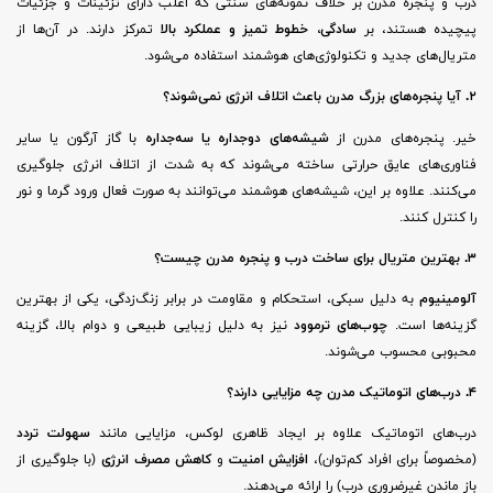
درب و پنجره مدرن بر خلاف نمونه‌های سنتی که اغلب دارای تزئینات و جزئیات
پیچیده هستند، بر
سادگی، خطوط تمیز و عملکرد بالا
تمرکز دارند. در آن‌ها از
متریال‌های جدید و تکنولوژی‌های هوشمند استفاده می‌شود.
۲. آیا پنجره‌های بزرگ مدرن باعث اتلاف انرژی نمی‌شوند؟
خیر. پنجره‌های مدرن از
شیشه‌های دوجداره یا سه‌جداره
با گاز آرگون یا سایر
فناوری‌های عایق حرارتی ساخته می‌شوند که به شدت از اتلاف انرژی جلوگیری
می‌کنند. علاوه بر این، شیشه‌های هوشمند می‌توانند به صورت فعال ورود گرما و نور
را کنترل کنند.
۳. بهترین متریال برای ساخت درب و پنجره مدرن چیست؟
آلومینیوم
به دلیل سبکی، استحکام و مقاومت در برابر زنگ‌زدگی، یکی از بهترین
گزینه‌ها است.
چوب‌های ترموود
نیز به دلیل زیبایی طبیعی و دوام بالا، گزینه
محبوبی محسوب می‌شوند.
۴. درب‌های اتوماتیک مدرن چه مزایایی دارند؟
درب‌های اتوماتیک علاوه بر ایجاد ظاهری لوکس، مزایایی مانند
سهولت تردد
(مخصوصاً برای افراد کم‌توان)،
افزایش امنیت
و
کاهش مصرف انرژی
(با جلوگیری از
باز ماندن غیرضروری درب) را ارائه می‌دهند.