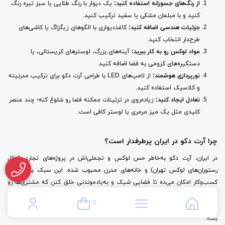
از رنگ‌های جسورانه استفاده کنید
:
یک دیوار با رنگ طلایی یا سبز تیره رنگ
کنید و با مبلمان مشکی یا سفید ترکیب کنید.
جزئیات هندسی اضافه کنید
:
کاغذدیواری با الگوهای زیگزاگ یا کاشی‌های
طرح‌دار انتخاب کنید.
مواد لوکس رو به کار ببرید
:
آینه‌های بزرگ، لوسترهای کریستالی، یا
دستگیره‌های کرومی به فضا اضافه کنید.
نورپردازی هوشمند
:
از لامپ‌های LED با طراحی آرت دکو برای ترکیب مدرنیته
و کلاسیک استفاده کنید.
تعادل ایجاد کنید
:
زیاده‌روی در تزئینات ممکنه فضا رو شلوغ کنه؛ چند عنصر
کلیدی مثل یک میز مرمری یا لوستر کافی است.
چرا آرت دکو در ایران پرطرفدار است؟
در ایران، آرت دکو به‌خاطر حس لوکس و تجملی‌اش در پروژه‌های تجاری (مثل
رستوران‌های لوکس تهران) و خانه‌های مدرن محبوب شده. این سبک به صاحبان
کسب‌وکار امکان می‌ده تا فضایی شیک و به‌یادموندنی خلق کنن که مشتری‌ها رو
جذب می‌کنه. همچنین، تلفیق آرت دکو با عناصر سنتی ایرانی (مثل کاشی‌کاری‌های
0
الهام‌گرفته از معماری اسلامی) باعث شده این سبک برای پروژه‌های محلی جذاب‌تر
بشه.