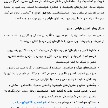
هویت و شخصیت یک ساختمان را شکل می‌دهند. در معماری مدرن، تمرکز بر روی
خطوط ساده، متریال‌های باکیفیت و عملکرد هوشمندانه است. یک درب یا پنجره
مدرن، تعادلی بی‌نقص بین زیبایی‌شناسی،
بهره‌وری انرژی
و آسایش ایجاد می‌کند.
این مقاله راهنمای شما برای ورود به دنیای طراحی مدرن درب و پنجره است.
ویژگی‌های اصلی طراحی مدرن
طراحی مدرن بر حذف جزئیات غیرضروری و تأکید بر سادگی و کارایی بنا شده است.
در درب‌ها و پنجره‌ها، این اصول به شکل‌های زیر خود را نشان می‌دهند:
خطوط تمیز و مینیمال:
فریم‌ها نازک‌تر می‌شوند تا دید حداکثری به بیرون
فراهم شود. فریم‌های آلومینیومی، فلزی یا چوبی با طراحی ساده، ظاهری
مدرن و شیک به فضا می‌بخشند.
شیشه‌های بزرگ و سراسری:
استفاده از شیشه‌های بزرگ و حتی سرتاسری،
مرز بین فضای داخلی و خارجی را محو می‌کند. این کار نور طبیعی بیشتری را
به داخل هدایت کرده و حس وسعت را افزایش می‌دهد.
رنگ‌های خنثی و متریال‌های طبیعی:
رنگ‌های سفید، خاکستری، مشکی و
متریال‌هایی مانند چوب یا فلزات مات، محبوبیت زیادی دارند. این رنگ‌ها به
راحتی با هر نوع دکوراسیونی هماهنگ می‌شوند.
عملکرد هوشمند:
فناوری‌های جدید مانند
شیشه‌های الکتروکرومیک
یا