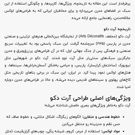
پرطرفدار است. این مقاله به تاریخچه، ویژگی‌ها، کاربردها، و چگونگی استفاده از این
سبک در فضاهای مدرن می‌پردازه و برای مخاطبان ایرانی که به طراحی‌های لوکس
علاقه‌مندن، راهنمایی جامع ارائه می‌ده.
تاریخچه آرت دکو
آرت دکو (مخفف Arts Décoratifs) از نمایشگاه بین‌المللی هنرهای تزئینی و صنعتی
مدرن در پاریس (۱۹۲۵) سرچشمه گرفت. این سبک پاسخی بود به تغییرات سریع
صنعتی و فرهنگی پس از جنگ جهانی اول، که در آن طراحی‌های پرزرق‌وبرق و مدرن
جایگزین سبک‌های سنتی‌تر مثل آرت نوو شدند. آرت دکو در شهرهایی مثل
نیویورک (ساختمان کرایسلر)، پاریس، و میامی به‌شکل آسمان‌خراش‌ها، سینماها، و
هتل‌های لوکس نمود پیدا کرد. در ایران، این سبک در برخی بناهای تاریخی مثل
کاخ‌های پهلوی و سینماهای قدیمی دیده می‌شه، و حالا در طراحی‌های مدرن دوباره
احیا شده.
ویژگی‌های اصلی طراحی آرت دکو
آرت دکو به‌خاطر ویژگی‌های بصری خاصش شناخته می‌شه:
خطوط هندسی و متقارن
:
الگوهای زیگزاگ، اشکال مثلثی، و خطوط صاف که
حس نظم و مدرنیته رو منتقل می‌کنن.
مواد لوکس
:
استفاده از مرمر، کروم، شیشه رنگی، چوب‌های گران‌قیمت (مثل