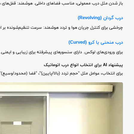
باز شدن مثل درب معمولی، مناسب فضاهای داخلی. هوشمند: قفل‌های هوشمند برای د
درب گردان (Revolving)
چرخشی برای کنترل جریان هوا و تردد هوشمند: سرعت تنظیم‌شونده بر اساس شلوغی. قیمت
درب منحنی یا کرو (Curved)
برای ورودی‌های لوکس. دارای سنسورهای پیشرفته برای زیبایی و ایمنی. قیمت: ۱۰۰-۲۵۰ میلی
پیشنهاد AI برای انتخاب انواع درب اتوماتیک
برای انتخاب، عوامل مثل "حجم تردد (بالا/پایین)"، "فضا (محدود/وسیع)"، 